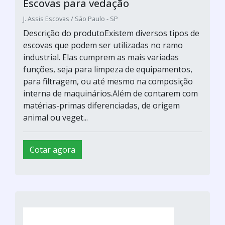
Escovas para vedação
J. Assis Escovas / São Paulo - SP
Descrição do produtoExistem diversos tipos de
escovas que podem ser utilizadas no ramo
industrial. Elas cumprem as mais variadas
funções, seja para limpeza de equipamentos,
para filtragem, ou até mesmo na composição
interna de maquinários.Além de contarem com
matérias-primas diferenciadas, de origem
animal ou veget...
Cotar agora