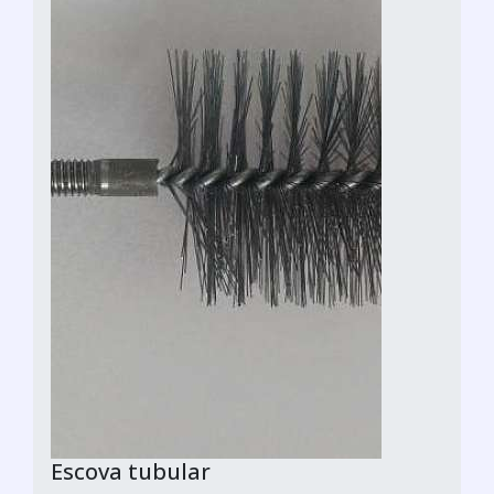
Escova tubular