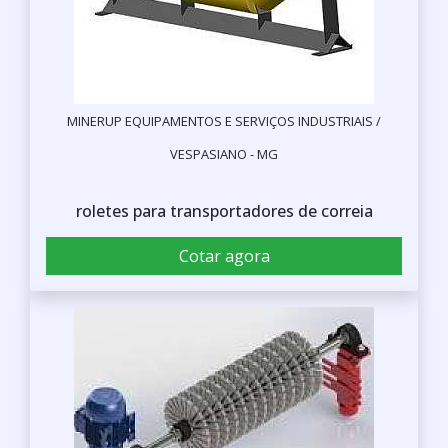
MINERUP EQUIPAMENTOS E SERVIÇOS INDUSTRIAIS /
VESPASIANO - MG
roletes para transportadores de correia
Cotar agora