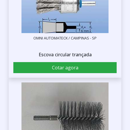
OMNI AUTOMATECK / CAMPINAS - SP
Escova circular trançada
Cotar agora