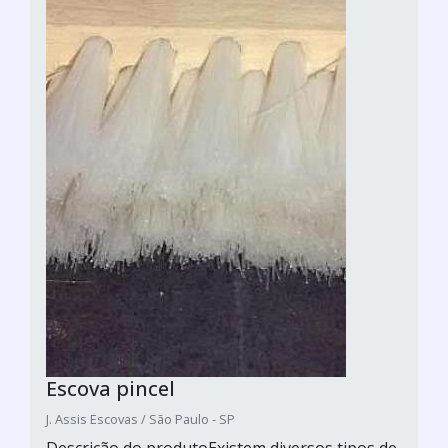
Escova pincel
J. Assis Escovas / São Paulo - SP