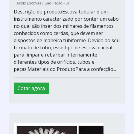
J. Assis Escovas / São Paulo - SP
Descrição do produtoEscova tubular é um
instrumento caracterizado por conter um cabo
no qual são inseridos milhares de filamentos
conhecidos como cerdas, que devem ser
dispostos de maneira tubiforme. Devido ao seu
formato de tubo, esse tipo de escova é ideal
para limpar e rebarbar internamente
diferentes tipos de orifícios, tubos e
peças.Materiais do ProdutoPara a confecção...
Cotar agora