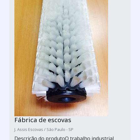
Fábrica de escovas
J. Assis Escovas / São Paulo - SP
Descrição do produtoO trabalho industrial