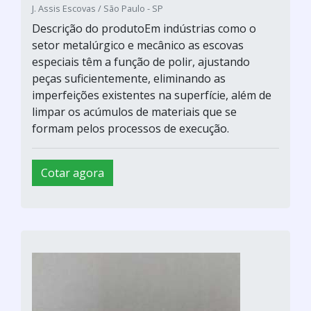
J. Assis Escovas / São Paulo - SP
Descrição do produtoEm indústrias como o
setor metalúrgico e mecânico as escovas
especiais têm a função de polir, ajustando
peças suficientemente, eliminando as
imperfeições existentes na superfície, além de
limpar os acúmulos de materiais que se
formam pelos processos de execução.
Cotar agora