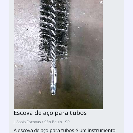
Escova de aço para tubos
J. Assis Escovas / São Paulo - SP
A escova de aço para tubos é um instrumento