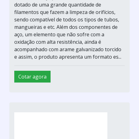
dotado de uma grande quantidade de
filamentos que fazem a limpeza de orifícios,
sendo compatível de todos os tipos de tubos,
mangueiras e etc. Além dos componentes de
aço, um elemento que não sofre com a
oxidação com alta resistência, ainda é
acompanhado com arame galvanizado torcido
e assim, o produto apresenta um formato es...
Cotar agora