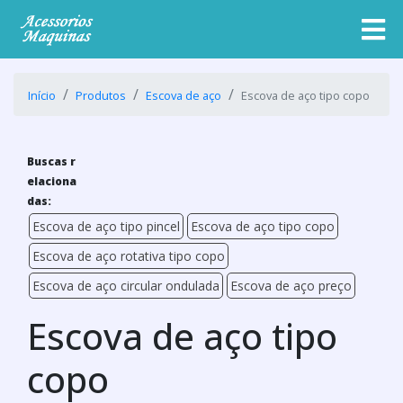
Início
Produtos
Escova de aço
Escova de aço tipo copo
Buscas r
elaciona
das:
Escova de aço tipo pincel
Escova de aço tipo copo
Escova de aço rotativa tipo copo
Escova de aço circular ondulada
Escova de aço preço
Escova de aço tipo
copo