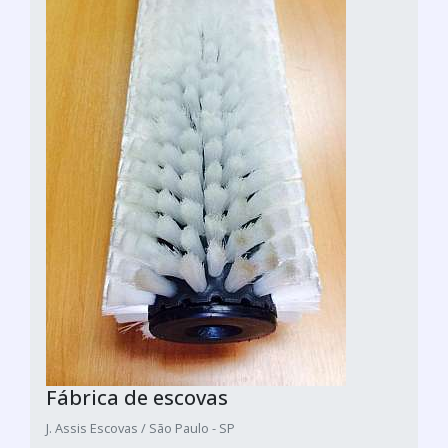
Fábrica de escovas
J. Assis Escovas / São Paulo - SP