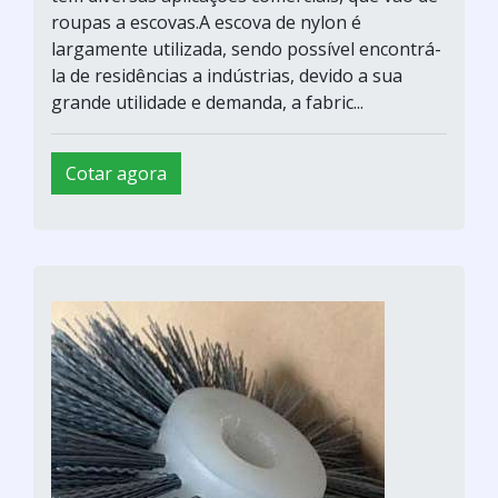
roupas a escovas.A escova de nylon é
largamente utilizada, sendo possível encontrá-
la de residências a indústrias, devido a sua
grande utilidade e demanda, a fabric...
Cotar agora