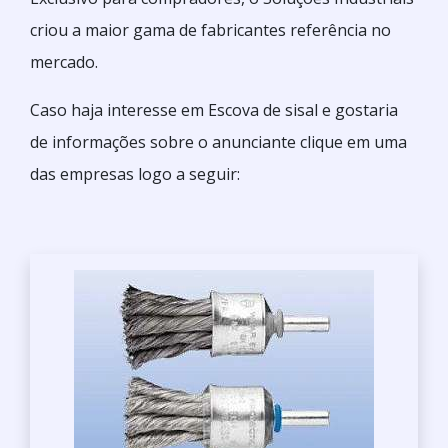
criou a maior gama de fabricantes referência no
mercado.
Caso haja interesse em Escova de sisal e gostaria
de informações sobre o anunciante clique em uma
das empresas logo a seguir: