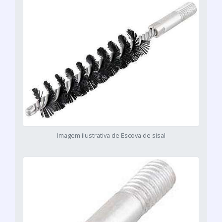
Imagem ilustrativa de Escova de sisal