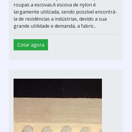
roupas a escovas.A escova de nylon é
largamente utilizada, sendo possível encontrá-
la de residências a indústrias, devido a sua
grande utilidade e demanda, a fabric...
Cotar agora