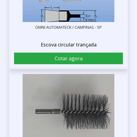
OMNI AUTOMATECK / CAMPINAS - SP
Escova circular trançada
Cotar agora