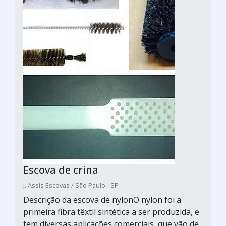
Escova de crina
J. Assis Escovas / São Paulo - SP
Descrição da escova de nylonO nylon foi a
primeira fibra têxtil sintética a ser produzida, e
tem diversas aplicações comerciais, que vão de