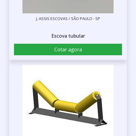
J. ASSIS ESCOVAS / SÃO PAULO - SP
Escova tubular
Cotar agora