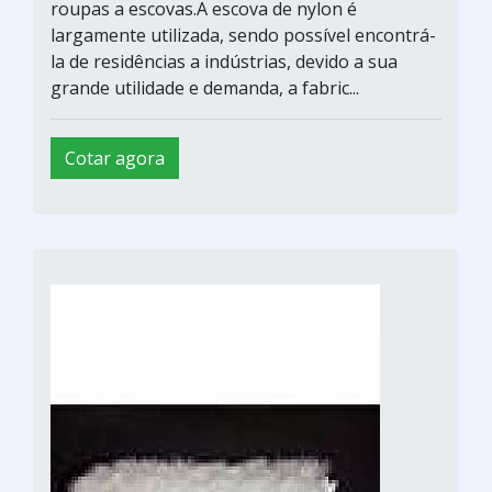
roupas a escovas.A escova de nylon é
largamente utilizada, sendo possível encontrá-
la de residências a indústrias, devido a sua
grande utilidade e demanda, a fabric...
Cotar agora