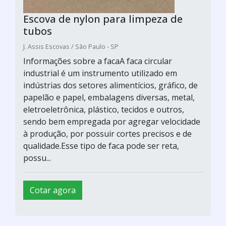
Escova de nylon para limpeza de
tubos
J. Assis Escovas / São Paulo - SP
Informações sobre a facaA faca circular
industrial é um instrumento utilizado em
indústrias dos setores alimentícios, gráfico, de
papelão e papel, embalagens diversas, metal,
eletroeletrônica, plástico, tecidos e outros,
sendo bem empregada por agregar velocidade
à produção, por possuir cortes precisos e de
qualidade.Esse tipo de faca pode ser reta,
possu...
Cotar agora