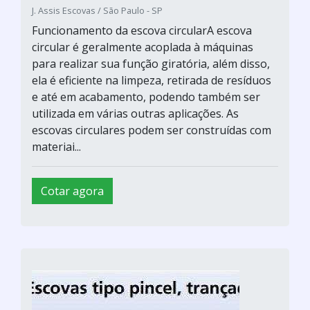
J. Assis Escovas / São Paulo - SP
Funcionamento da escova circularA escova
circular é geralmente acoplada à máquinas
para realizar sua função giratória, além disso,
ela é eficiente na limpeza, retirada de resíduos
e até em acabamento, podendo também ser
utilizada em várias outras aplicações. As
escovas circulares podem ser construídas com
materiai...
Cotar agora