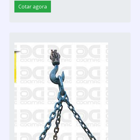
Cotar agora