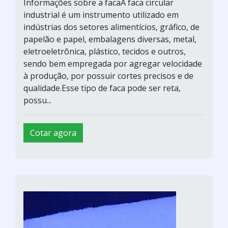
Informações sobre a facaA faca circular
industrial é um instrumento utilizado em
indústrias dos setores alimentícios, gráfico, de
papelão e papel, embalagens diversas, metal,
eletroeletrônica, plástico, tecidos e outros,
sendo bem empregada por agregar velocidade
à produção, por possuir cortes precisos e de
qualidade.Esse tipo de faca pode ser reta,
possu...
Cotar agora