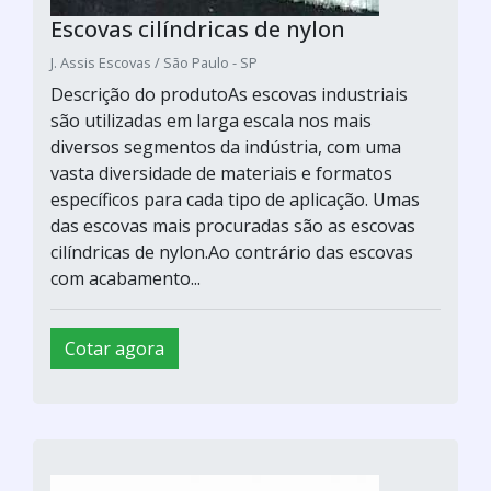
Escovas cilíndricas de nylon
J. Assis Escovas / São Paulo - SP
Descrição do produtoAs escovas industriais
são utilizadas em larga escala nos mais
diversos segmentos da indústria, com uma
vasta diversidade de materiais e formatos
específicos para cada tipo de aplicação. Umas
das escovas mais procuradas são as escovas
cilíndricas de nylon.Ao contrário das escovas
com acabamento...
Cotar agora