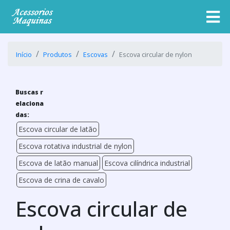
Início
Produtos
Escovas
Escova circular de nylon
Buscas r
elaciona
das:
Escova circular de latão
Escova rotativa industrial de nylon
Escova de latão manual
Escova cilíndrica industrial
Escova de crina de cavalo
Escova circular de