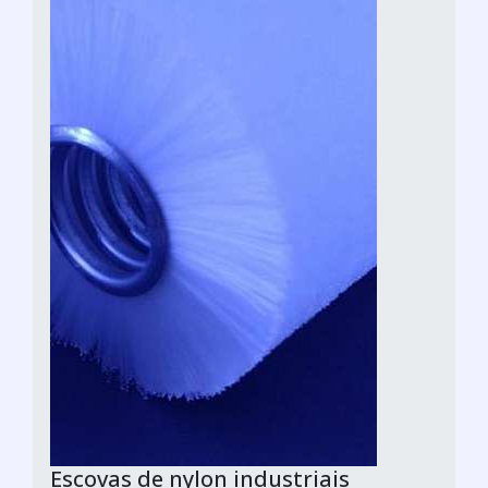
Escovas de nylon industriais