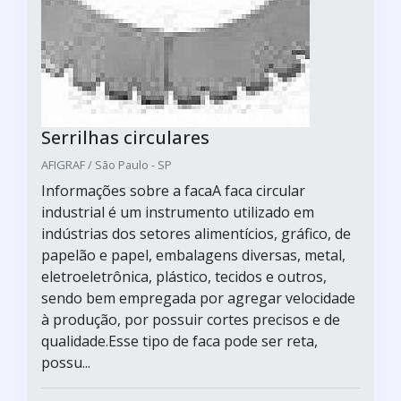
Serrilhas circulares
AFIGRAF / São Paulo - SP
Informações sobre a facaA faca circular
industrial é um instrumento utilizado em
indústrias dos setores alimentícios, gráfico, de
papelão e papel, embalagens diversas, metal,
eletroeletrônica, plástico, tecidos e outros,
sendo bem empregada por agregar velocidade
à produção, por possuir cortes precisos e de
qualidade.Esse tipo de faca pode ser reta,
possu...