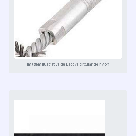
Imagem ilustrativa de Escova circular de nylon