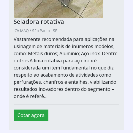
Seladora rotativa
JCV MAQ / São Paulo - SP
Vastamente recomendada para aplicações na
usinagem de materiais de inúmeros modelos,
como: Metais duros; Alumínio; Aço inox; Dentre
outros.A lima rotativa para aço inox é
considerada um item fundamental no que diz
respeito ao acabamento de atividades como
perfurações, chanfros e entalhes, viabilizando
resultados inovadores dentro do segmento –
onde é referê...
Cotar agora