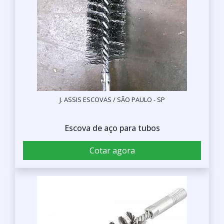
J. ASSIS ESCOVAS / SÃO PAULO - SP
Escova de aço para tubos
Cotar agora