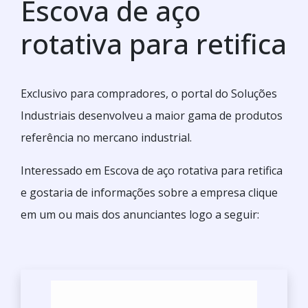
Escova de aço
rotativa para retifica
Exclusivo para compradores, o portal do Soluções
Industriais desenvolveu a maior gama de produtos
referência no mercano industrial.
Interessado em Escova de aço rotativa para retifica
e gostaria de informações sobre a empresa clique
em um ou mais dos anunciantes logo a seguir: