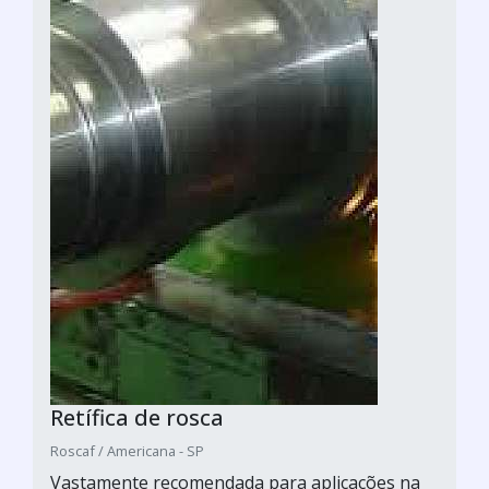
Retífica de rosca
Roscaf / Americana - SP
Vastamente recomendada para aplicações na