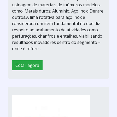
usinagem de materiais de inúmeros modelos,
como: Metais duros; Alumínio; Aço inox; Dentre
outros.A lima rotativa para aço inox é
considerada um item fundamental no que diz
respeito ao acabamento de atividades como
perfurações, chanfros e entalhes, viabilizando
resultados inovadores dentro do segmento –
onde é referê...
Cotar agora