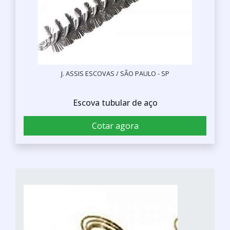
J. ASSIS ESCOVAS / SÃO PAULO - SP
Escova tubular de aço
Cotar agora