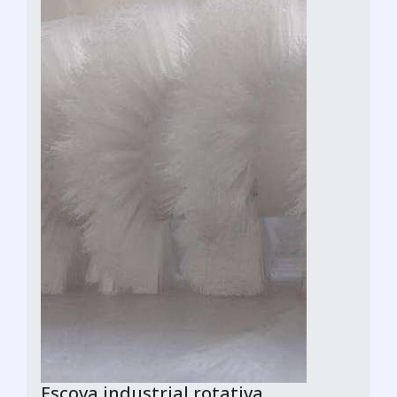
Escova industrial rotativa