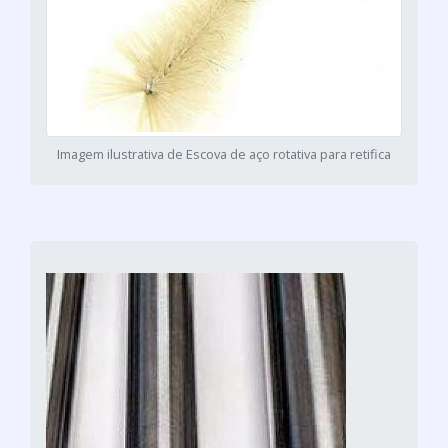
Imagem ilustrativa de Escova de aço rotativa para retifica