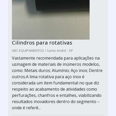
Cilindros para rotativas
ABC EQUIPAMENTOS / Santo André - SP
Vastamente recomendada para aplicações na
usinagem de materiais de inúmeros modelos,
como: Metais duros; Alumínio; Aço inox; Dentre
outros.A lima rotativa para aço inox é
considerada um item fundamental no que diz
respeito ao acabamento de atividades como
perfurações, chanfros e entalhes, viabilizando
resultados inovadores dentro do segmento –
onde é referê...