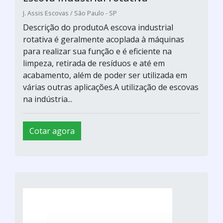
J. Assis Escovas / São Paulo - SP
Descrição do produtoA escova industrial
rotativa é geralmente acoplada à máquinas
para realizar sua função e é eficiente na
limpeza, retirada de resíduos e até em
acabamento, além de poder ser utilizada em
várias outras aplicações.A utilização de escovas
na indústria...
Cotar agora