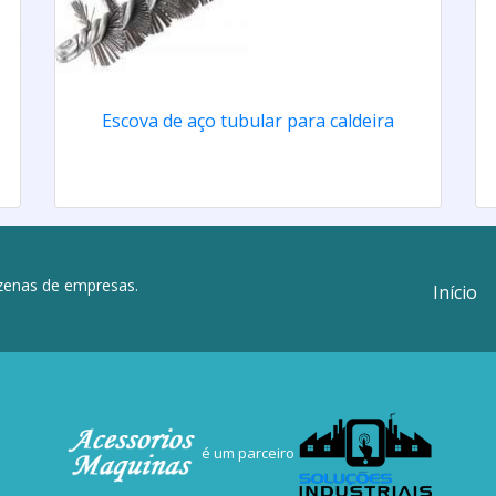
Escova de aço tubular para caldeira
zenas de empresas.
Início
é um parceiro