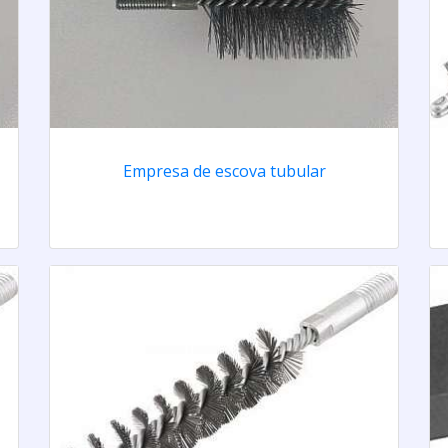
Empresa de escova tubular