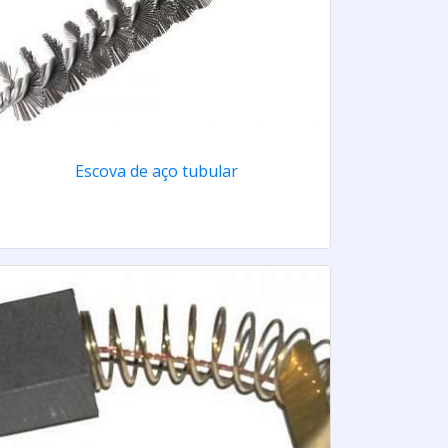
Escova de aço tubular