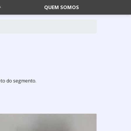
QUEM SOMOS
eto do segmento.