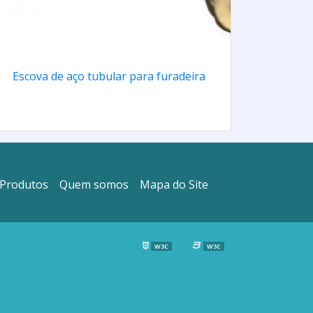
Escova de aço tubular para furadeira
Produtos
Quem somos
Mapa do Site
W3C
W3C