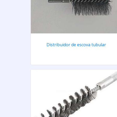
Distribuidor de escova tubular