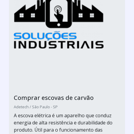
Comprar escovas de carvão
Adetech / São Paulo - SP
A escova elétrica é um aparelho que conduz
energia de alta resistência e durabilidade do
produto. Útil para o funcionamento das