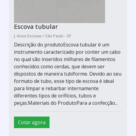
Escova tubular
J. Assis Escovas / São Paulo - SP
Descrição do produtoEscova tubular é um
instrumento caracterizado por conter um cabo
no qual são inseridos milhares de filamentos
conhecidos como cerdas, que devem ser
dispostos de maneira tubiforme. Devido ao seu
formato de tubo, esse tipo de escova é ideal
para limpar e rebarbar internamente
diferentes tipos de orifícios, tubos e
peças.Materiais do ProdutoPara a confecção...
Cotar agora