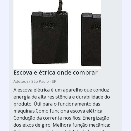
Escova elétrica onde comprar
Adetech / São Paulo - SP
A escova elétrica é um aparelho que conduz
energia de alta resistência e durabilidade do
produto. Útil para o funcionamento das
máquinas.Como funciona escova elétrica
Condução da corrente nos fios; Energização
dos eixos de giro; Melhora função mecânica;