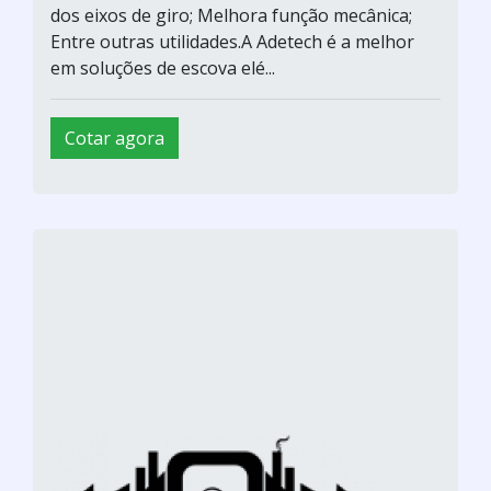
dos eixos de giro; Melhora função mecânica;
Entre outras utilidades.A Adetech é a melhor
em soluções de escova elé...
Cotar agora