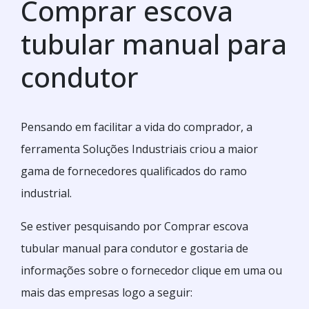
Comprar escova
tubular manual para
condutor
Pensando em facilitar a vida do comprador, a
ferramenta Soluções Industriais criou a maior
gama de fornecedores qualificados do ramo
industrial.
Se estiver pesquisando por Comprar escova
tubular manual para condutor e gostaria de
informações sobre o fornecedor clique em uma ou
mais das empresas logo a seguir: