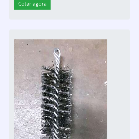
Cotar agora