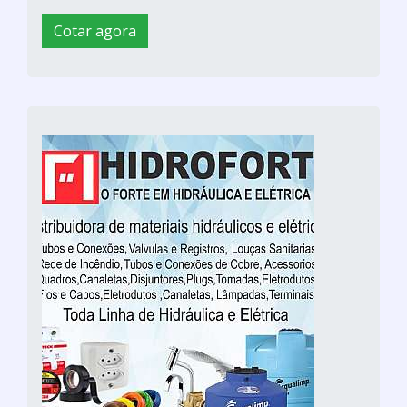
Cotar agora