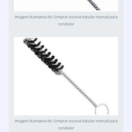
Imagem ilustrativa de Comprar escova tubular manual para
condutor
Imagem ilustrativa de Comprar escova tubular manual para
condutor