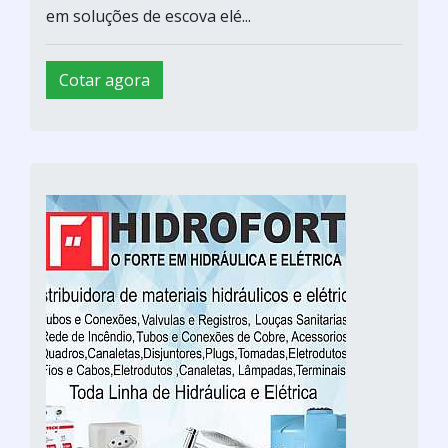
em soluções de escova elé...
Cotar agora