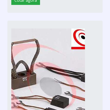
Cotar agora