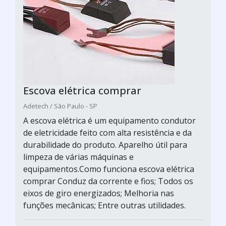
Escova elétrica comprar
Adetech / São Paulo - SP
A escova elétrica é um equipamento condutor
de eletricidade feito com alta resistência e da
durabilidade do produto. Aparelho útil para
limpeza de várias máquinas e
equipamentos.Como funciona escova elétrica
comprar Conduz da corrente e fios; Todos os
eixos de giro energizados; Melhoria nas
funções mecânicas; Entre outras utilidades.