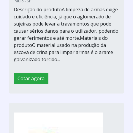
Paulo - SP
Descrição do produtoA limpeza de armas exige
cuidado e eficiência, já que o aglomerado de
sujeiras pode levar a travamentos que pode
causar sérios danos para o utilizador, podendo
gerar ferimentos e até morte.Materiais do
produtoO material usado na produção da
escova de crina para limpar armas é o arame
galvanizado torcido...
Cotar agora