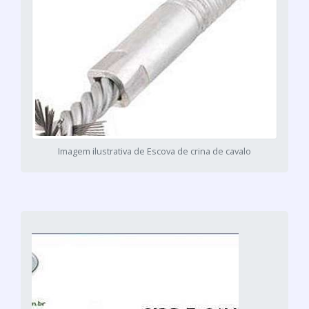
Imagem ilustrativa de Escova de crina de cavalo