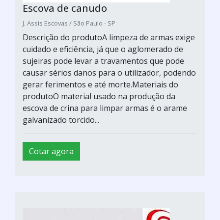
Escova de canudo
J. Assis Escovas / São Paulo - SP
Descrição do produtoA limpeza de armas exige
cuidado e eficiência, já que o aglomerado de
sujeiras pode levar a travamentos que pode
causar sérios danos para o utilizador, podendo
gerar ferimentos e até morte.Materiais do
produtoO material usado na produção da
escova de crina para limpar armas é o arame
galvanizado torcido...
Cotar agora