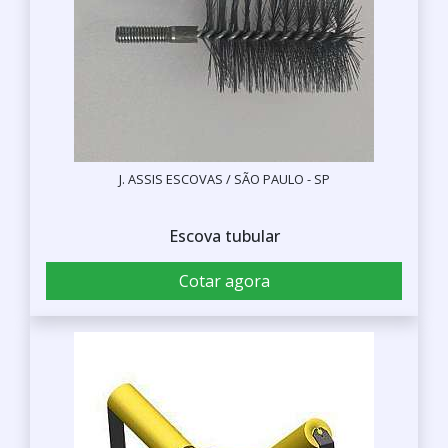
J. ASSIS ESCOVAS / SÃO PAULO - SP
Escova tubular
Cotar agora