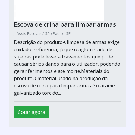
Escova de crina para limpar armas
J. Assis Escovas / São Paulo - SP
Descrição do produtoA limpeza de armas exige
cuidado e eficiência, já que o aglomerado de
sujeiras pode levar a travamentos que pode
causar sérios danos para o utilizador, podendo
gerar ferimentos e até morte.Materiais do
produtoO material usado na produção da
escova de crina para limpar armas é o arame
galvanizado torcido...
Cotar agora