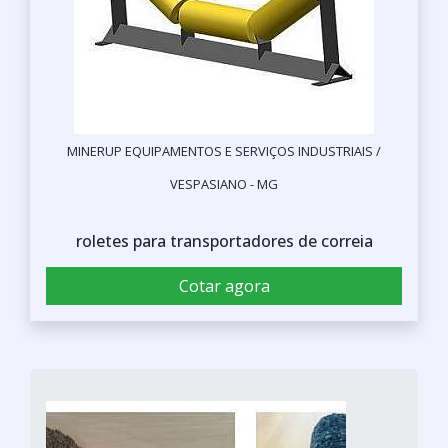
MINERUP EQUIPAMENTOS E SERVIÇOS INDUSTRIAIS /
VESPASIANO - MG
roletes para transportadores de correia
Cotar agora