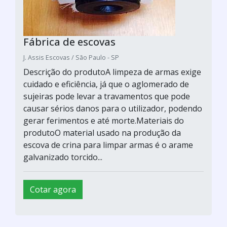
Fábrica de escovas
J. Assis Escovas / São Paulo - SP
Descrição do produtoA limpeza de armas exige
cuidado e eficiência, já que o aglomerado de
sujeiras pode levar a travamentos que pode
causar sérios danos para o utilizador, podendo
gerar ferimentos e até morte.Materiais do
produtoO material usado na produção da
escova de crina para limpar armas é o arame
galvanizado torcido...
Cotar agora