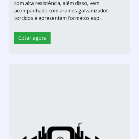
com alta resistência, além disso, vem
acompanhado com arames galvanizados
torcidos e apresentam formatos espi...
Cotar agora