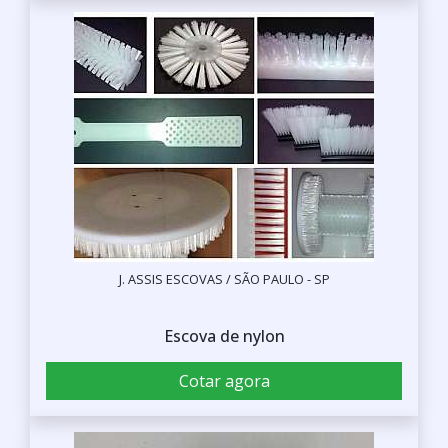
J. ASSIS ESCOVAS / SÃO PAULO - SP
Escova de nylon
Cotar agora