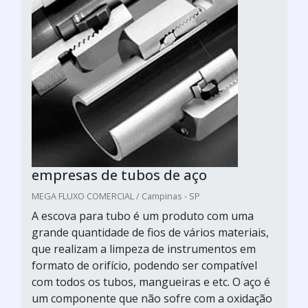
empresas de tubos de aço
MEGA FLUXO COMERCIAL / Campinas - SP
A escova para tubo é um produto com uma
grande quantidade de fios de vários materiais,
que realizam a limpeza de instrumentos em
formato de orifício, podendo ser compatível
com todos os tubos, mangueiras e etc. O aço é
um componente que não sofre com a oxidação