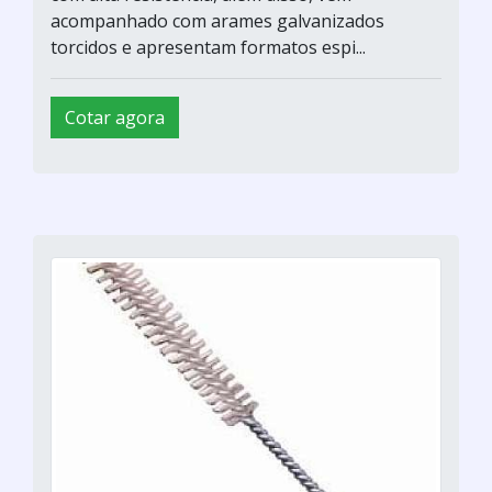
acompanhado com arames galvanizados
torcidos e apresentam formatos espi...
Cotar agora