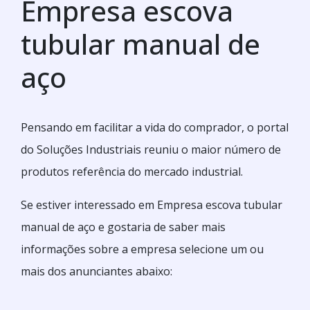
Empresa escova
tubular manual de
aço
Pensando em facilitar a vida do comprador, o portal
do Soluções Industriais reuniu o maior número de
produtos referência do mercado industrial.
Se estiver interessado em Empresa escova tubular
manual de aço e gostaria de saber mais
informações sobre a empresa selecione um ou
mais dos anunciantes abaixo: