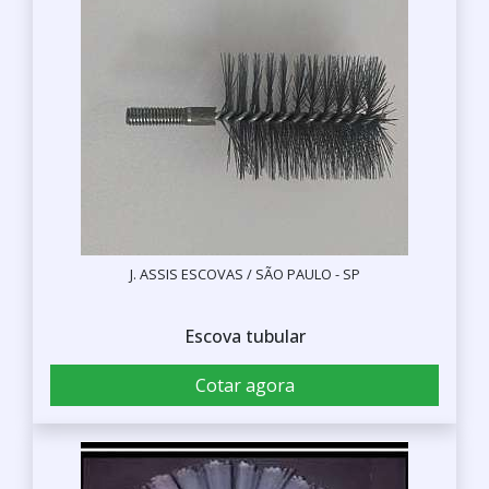
J. ASSIS ESCOVAS / SÃO PAULO - SP
Escova tubular
Cotar agora