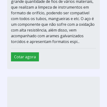
grande quantidade de fios de vários materiais,
que realizam a limpeza de instrumentos em
formato de orifício, podendo ser compatível
com todos os tubos, mangueiras e etc. O aço é
um componente que não sofre com a oxidação
com alta resistência, além disso, vem
acompanhado com arames galvanizados
torcidos e apresentam formatos espi...
Cotar agora