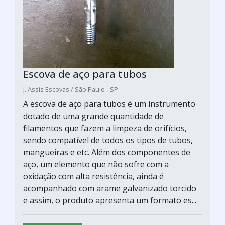
Escova de aço para tubos
J. Assis Escovas / São Paulo - SP
A escova de aço para tubos é um instrumento
dotado de uma grande quantidade de
filamentos que fazem a limpeza de orifícios,
sendo compatível de todos os tipos de tubos,
mangueiras e etc. Além dos componentes de
aço, um elemento que não sofre com a
oxidação com alta resistência, ainda é
acompanhado com arame galvanizado torcido
e assim, o produto apresenta um formato es...