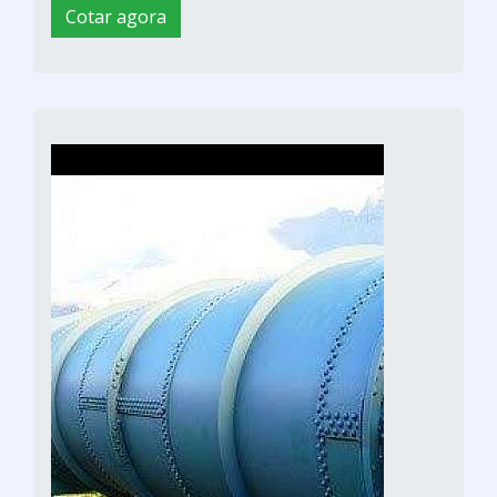
Cotar agora