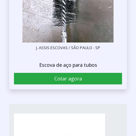
J. ASSIS ESCOVAS / SÃO PAULO - SP
Escova de aço para tubos
Cotar agora