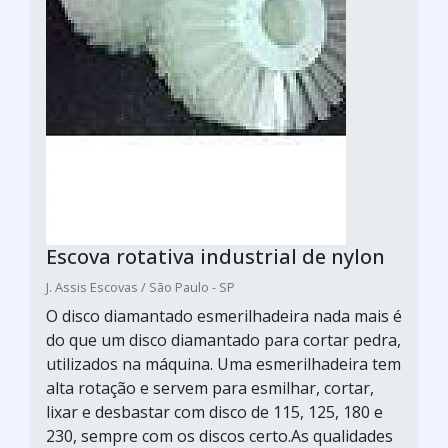
Escova rotativa industrial de nylon
J. Assis Escovas / São Paulo - SP
O disco diamantado esmerilhadeira nada mais é
do que um disco diamantado para cortar pedra,
utilizados na máquina. Uma esmerilhadeira tem
alta rotação e servem para esmilhar, cortar,
lixar e desbastar com disco de 115, 125, 180 e
230, sempre com os discos certo.As qualidades