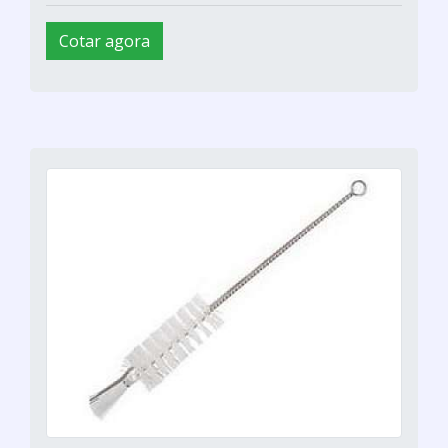
Cotar agora