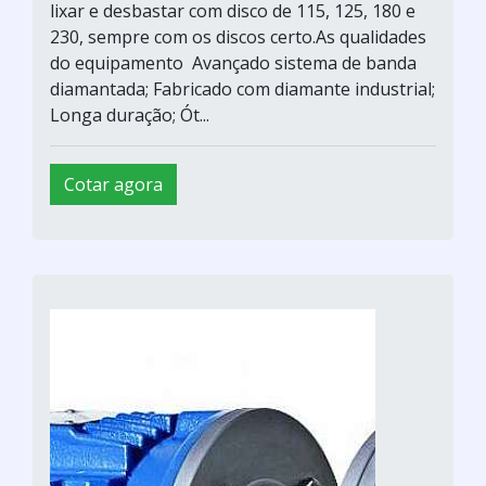
lixar e desbastar com disco de 115, 125, 180 e
230, sempre com os discos certo.As qualidades
do equipamento Avançado sistema de banda
diamantada; Fabricado com diamante industrial;
Longa duração; Ót...
Cotar agora