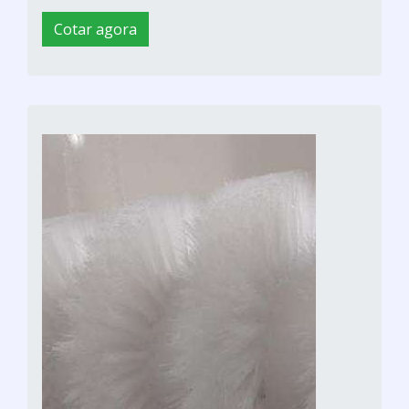
Cotar agora