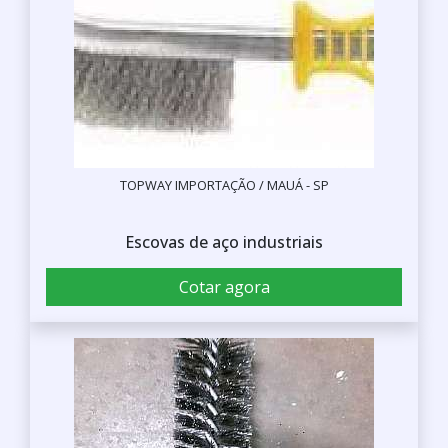
TOPWAY IMPORTAÇÃO / MAUÁ - SP
Escovas de aço industriais
Cotar agora