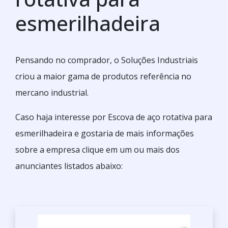
esmerilhadeira
Pensando no comprador, o Soluções Industriais
criou a maior gama de produtos referência no
mercano industrial.
Caso haja interesse por Escova de aço rotativa para
esmerilhadeira e gostaria de mais informações
sobre a empresa clique em um ou mais dos
anunciantes listados abaixo: