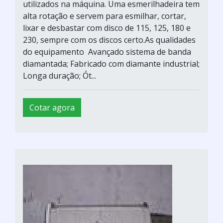
utilizados na máquina. Uma esmerilhadeira tem
alta rotação e servem para esmilhar, cortar,
lixar e desbastar com disco de 115, 125, 180 e
230, sempre com os discos certo.As qualidades
do equipamento Avançado sistema de banda
diamantada; Fabricado com diamante industrial;
Longa duração; Ót...
Cotar agora