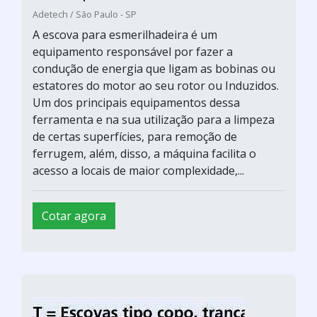
Adetech / São Paulo - SP
A escova para esmerilhadeira é um
equipamento responsável por fazer a
condução de energia que ligam as bobinas ou
estatores do motor ao seu rotor ou Induzidos.
Um dos principais equipamentos dessa
ferramenta e na sua utilização para a limpeza
de certas superfícies, para remoção de
ferrugem, além, disso, a máquina facilita o
acesso a locais de maior complexidade,...
Cotar agora