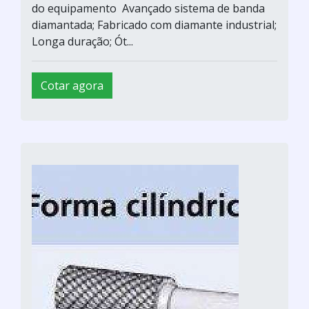
do equipamento Avançado sistema de banda
diamantada; Fabricado com diamante industrial;
Longa duração; Ót...
Cotar agora