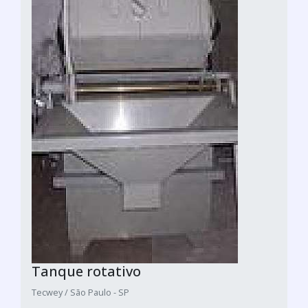
Tanque rotativo
Tecwey / São Paulo - SP