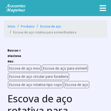
Início
Produtos
Escova de aço
Escova de aço rotativa para esmerilhadeira
Buscas r
elaciona
das:
Escova de aço inox
Escova de aço para esmeril
Escova de aço circular para furadeira
Escova de aço rotativa tipo copo
Escova de aço
Escova de aço
rotativa para