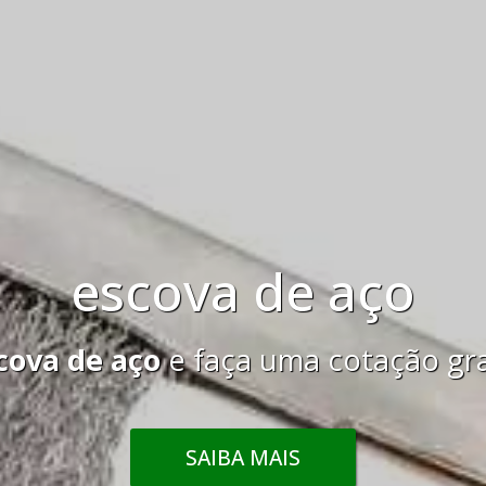
escova de aço
cova de aço
e faça uma cotação gr
SAIBA MAIS