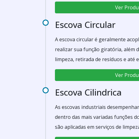
madeira, metal, plástico e vidro.
Ver Produ
Escova Circular
A escova circular é geralmente aco
realizar sua função giratória, além di
limpeza, retirada de resíduos e at
também ser utilizada em várias outr
Ver Produ
circulares podem ser construídas c
variadas, com é o caso da escova cir
Escova Cilindrica
As escovas industriais desempenha
dentro das mais variadas funções do
são aplicadas em serviços de limpe
igualmente úteis em serviços como: