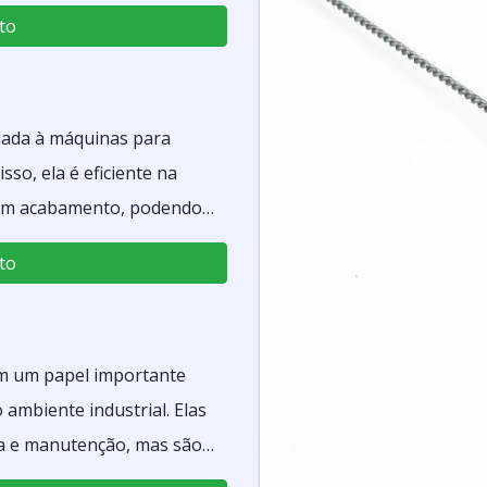
to
plada à máquinas para
sso, ela é eficiente na
é em acabamento, podendo
as aplicações. As escovas
to
om materiais e em formas
cular de nylon.
m um papel importante
 ambiente industrial. Elas
za e manutenção, mas são
 remoção de rebarbas,