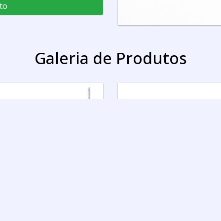
to
orneamento, retificação e
ões diárias das indústrias,
m modelos diversos. Entre
Galeria de Produtos
de ser utilizada para uma
a limpeza de esteiras, a
as industriais em pisos.